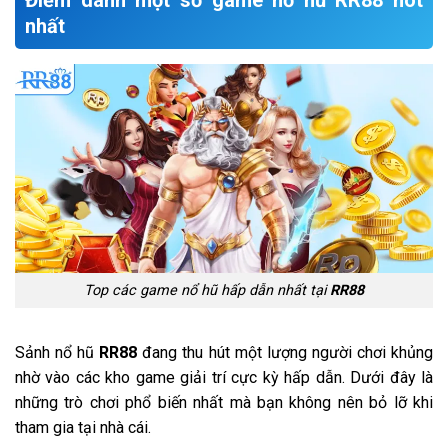
Điểm danh một số game nổ hũ RR88 hot
nhất
Top các game nổ hũ hấp dẫn nhất tại
RR88
Sảnh
nổ hũ
RR88
đang thu hút một lượng người chơi khủng
nhờ vào các kho game giải trí cực kỳ hấp dẫn. Dưới đây là
những trò chơi phổ biến nhất mà bạn không nên bỏ lỡ khi
tham gia tại nhà cái.