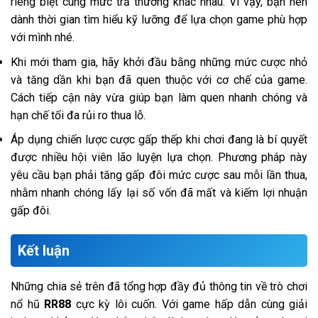
riêng biệt cùng mức trả thưởng khác nhau. Vì vậy, bạn nên
dành thời gian tìm hiểu kỹ lưỡng để lựa chọn game phù hợp
với mình nhé.
Khi mới tham gia, hãy khởi đầu bằng những mức cược nhỏ
và tăng dần khi bạn đã quen thuộc với cơ chế của game.
Cách tiếp cận này vừa giúp bạn làm quen nhanh chóng và
hạn chế tối đa rủi ro thua lỗ.
Áp dụng chiến lược cược gấp thếp khi chơi đang là bí quyết
được nhiều hội viên lão luyện lựa chọn. Phương pháp này
yêu cầu bạn phải tăng gấp đôi mức cược sau mỗi lần thua,
nhằm nhanh chóng lấy lại số vốn đã mất và kiếm lợi nhuận
gấp đôi.
Kết luận
Những chia sẻ trên đã tổng hợp đầy đủ thông tin về trò chơi
nổ hũ
RR88
cực kỳ lôi cuốn. Với game hấp dẫn cùng giải