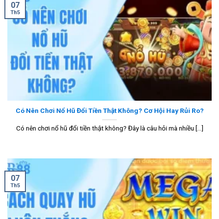
07
Th5
Có Nên Chơi Nổ Hũ Đổi Tiền Thật Không? Cơ Hội Hay Rủi Ro?
Có nên chơi nổ hũ đổi tiền thật không? Đây là câu hỏi mà nhiều [...]
07
Th5