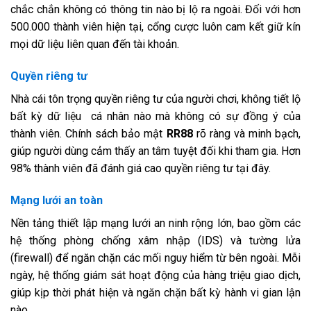
chắc chắn không có thông tin nào bị lộ ra ngoài. Đối với hơn
500.000 thành viên hiện tại, cổng cược luôn cam kết giữ kín
mọi dữ liệu liên quan đến tài khoản.
Quyền riêng tư
Nhà cái tôn trọng quyền riêng tư của người chơi, không tiết lộ
bất kỳ dữ liệu cá nhân nào mà không có sự đồng ý của
thành viên.
Chính sách bảo mật
RR88
rõ ràng và minh bạch,
giúp người dùng cảm thấy an tâm tuyệt đối khi tham gia. Hơn
98% thành viên đã đánh giá cao quyền riêng tư tại đây.
Mạng lưới an toàn
Nền tảng thiết lập mạng lưới an ninh rộng lớn, bao gồm các
hệ thống phòng chống xâm nhập (IDS) và tường lửa
(firewall) để ngăn chặn các mối nguy hiểm từ bên ngoài. Mỗi
ngày, hệ thống giám sát hoạt động của hàng triệu giao dịch,
giúp kịp thời phát hiện và ngăn chặn bất kỳ hành vi gian lận
nào.