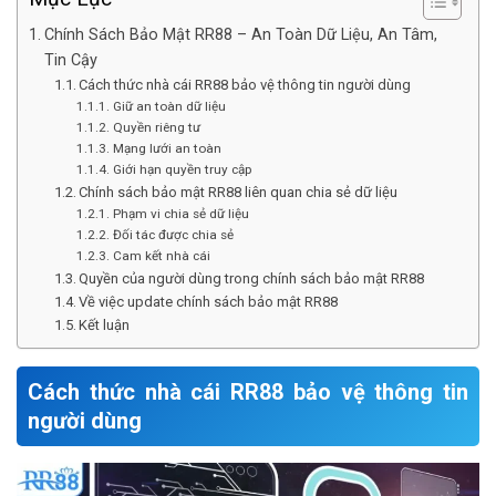
Chính Sách Bảo Mật RR88 – An Toàn Dữ Liệu, An Tâm,
Tin Cậy
Cách thức nhà cái RR88 bảo vệ thông tin người dùng
Giữ an toàn dữ liệu
Quyền riêng tư
Mạng lưới an toàn
Giới hạn quyền truy cập
Chính sách bảo mật RR88 liên quan chia sẻ dữ liệu
Phạm vi chia sẻ dữ liệu
Đối tác được chia sẻ
Cam kết nhà cái
Quyền của người dùng trong chính sách bảo mật RR88
Về việc update chính sách bảo mật RR88
Kết luận
Cách thức nhà cái RR88 bảo vệ thông tin
người dùng