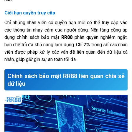
Giới hạn quyền truy cập
Chỉ những nhân viên có quyền hạn mới có thể truy cập vào
các thông tin nhạy cảm của người dùng. Nền tảng cũng áp
dụng
chính sách bảo mật
RR88
phân quyền nghiêm ngặt,
hạn chế tối đa khả năng lạm dụng. Chỉ 2% trong số các nhân
viên được phép xử lý các vấn đề liên quan đến dữ liệu cá
nhân, giúp giữ gìn sự an toàn tối đa.
Chính sách bảo mật RR88 liên quan chia sẻ
dữ liệu