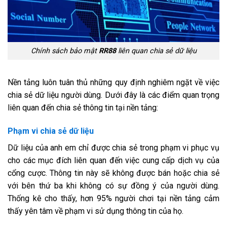
Chính sách bảo mật
RR88
liên quan chia sẻ dữ liệu
Nền tảng luôn tuân thủ những quy định nghiêm ngặt về việc
chia sẻ dữ liệu người dùng. Dưới đây là các điểm quan trọng
liên quan đến chia sẻ thông tin tại nền tảng:
Phạm vi chia sẻ dữ liệu
Dữ liệu của anh em chỉ được chia sẻ trong phạm vi phục vụ
cho các mục đích liên quan đến việc cung cấp dịch vụ của
cổng cược. Thông tin này sẽ không được bán hoặc chia sẻ
với bên thứ ba khi không có sự đồng ý của người dùng.
Thống kê cho thấy, hơn 95% người chơi tại nền tảng cảm
thấy yên tâm về phạm vi sử dụng thông tin của họ.