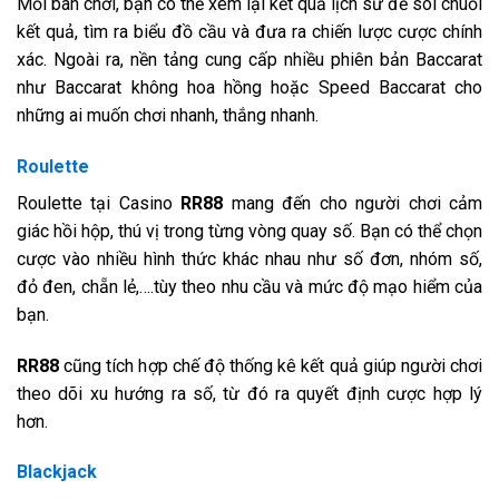
Mỗi bàn chơi, bạn có thể xem lại kết quả lịch sử để soi chuỗi
kết quả, tìm ra biểu đồ cầu và đưa ra chiến lược cược chính
xác. Ngoài ra, nền tảng cung cấp nhiều phiên bản Baccarat
như Baccarat không hoa hồng hoặc Speed Baccarat cho
những ai muốn chơi nhanh, thắng nhanh.
Roulette
Roulette tại Casino
RR88
mang đến cho người chơi cảm
giác hồi hộp, thú vị trong từng vòng quay số. Bạn có thể chọn
cược vào nhiều hình thức khác nhau như số đơn, nhóm số,
đỏ đen, chẵn lẻ,….tùy theo nhu cầu và mức độ mạo hiểm của
bạn.
RR88
cũng tích hợp chế độ thống kê kết quả giúp người chơi
theo dõi xu hướng ra số, từ đó ra quyết định cược hợp lý
hơn.
Blackjack