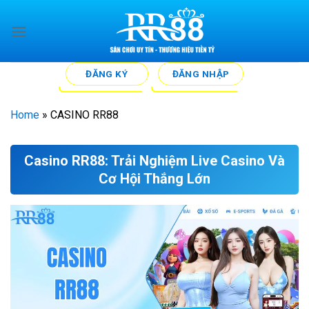
Chuyển
đến
nội
dung
ĐĂNG KÝ
ĐĂNG NHẬP
Home
»
CASINO RR88
Casino RR88: Trải Nghiệm Live Casino Và
Cơ Hội Thắng Lớn