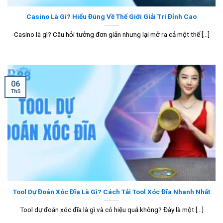
Casino Là Gì? Hiểu Đúng Về Thế Giới Giải Trí Đỉnh Cao
Casino là gì? Câu hỏi tưởng đơn giản nhưng lại mở ra cả một thế [...]
06
Th5
Tool Dự Đoán Xóc Đĩa Là Gì? Cách Tải Tool Xóc Đĩa Nhanh Nhất
Tool dự đoán xóc đĩa là gì và có hiệu quả không? Đây là một [...]