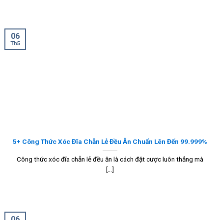
06
Th5
5+ Công Thức Xóc Đĩa Chẵn Lẻ Đều Ăn Chuẩn Lên Đến 99.999%
Công thức xóc đĩa chẵn lẻ đều ăn là cách đặt cược luôn thắng mà
[...]
06