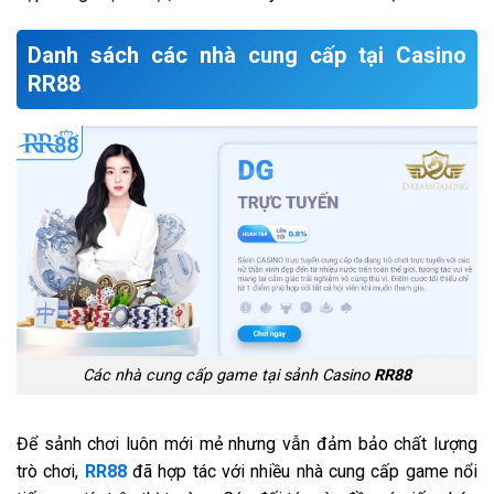
Danh sách các nhà cung cấp tại Casino
RR88
Các nhà cung cấp game tại sảnh Casino
RR88
Để sảnh chơi luôn mới mẻ nhưng vẫn đảm bảo chất lượng
trò chơi,
RR88
đã hợp tác với nhiều nhà cung cấp game nổi