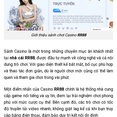
Giới thiệu sảnh chơi Casino
RR88
Sảnh Casino là một trong những chuyên mục ăn khách nhất
tại
nhà cái RR88
, được đầu tư mạnh về công nghệ và cả nội
dung trò chơi. Với giao diện thiết kế bắt mắt, bố cục phù hợp
và thao tác đơn giản, dù là người chơi mới cũng có thể làm
quen và tham gia chơi trong vài phút.
Một điểm nhấn của Casino
RR88
chính là hệ thống nhà cung
cấp game nổi tiếng và uy tín, đem lại trải nghiệm chơi phong
phú với mức cược cụ thể. Bên cạnh đó, các trò chơi có tốc
độ truyền tải video nhanh, không giật lag kể cả khi bạn truy
cập bằng điện thoại, đảm bảo duy trì kết nối ổn định.