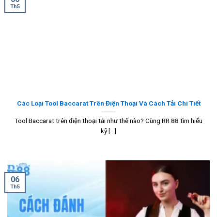
Th5
Các Loại Tool Baccarat Trên Điện Thoại Và Cách Tải Chi Tiết
Tool Baccarat trên điện thoại tải như thế nào? Cùng RR 88 tìm hiểu
kỹ [...]
06
Th5